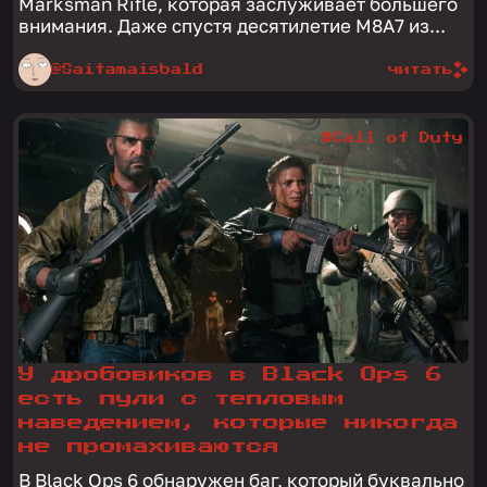
Marksman Rifle, которая заслуживает большего
внимания. Даже спустя десятилетие M8A7 из...
@Saitamaisbald
читать
#Call of Duty
У дробовиков в Black Ops 6
есть пули с тепловым
наведением, которые никогда
не промахиваются
В Black Ops 6 обнаружен баг, который буквально