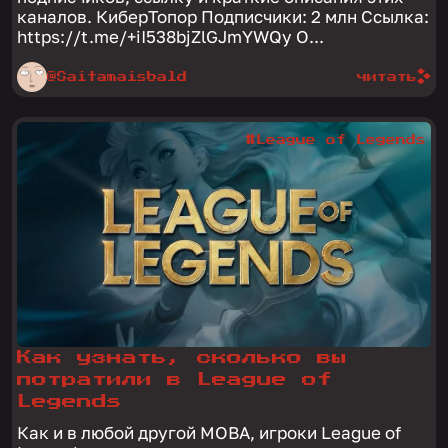
каналов. КиберТопор Подписчики: 2 млн Ссылка:
https://t.me/+iI538bjZlGJmYWQy О...
@Saitamaisbald
читать
#League of Legends
Как узнать, сколько вы
потратили в League of
Legends
Как и в любой другой MOBA, игроки League of