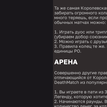
Та же самая Королевская
забирать огромного кол
много теряешь, если пр
обычных матчах можно:
Играть дуос или трипл
(убираем добор союзник
Можно играть с друзь
Правила колец те же.
единицы РО.
АРЕНА
Совершенно другие пра
отличающийся от Короле
DeathMatch из популярны
Вы играете в пати из
Легенду, которую хотите
Начинаются раунды. В
количество денег, за к