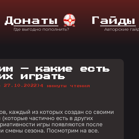
Д
Онаты
Г
Айды
им — какие есть
их играть
о 27.10.2022)
4 минуты чтения
ов, каждый из которых создан со своими
(которые частично есть в других
риативности игры появляются после
и смены сезона. Посмотрим на все.