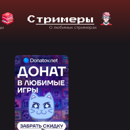
С
Тримеры