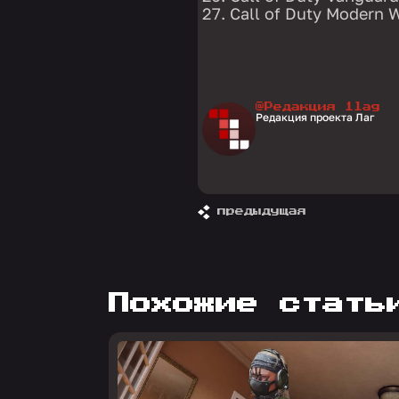
Call of Duty Modern W
@Редакция 1lag
Редакция проекта Лаг
предыдущая
похожие стать