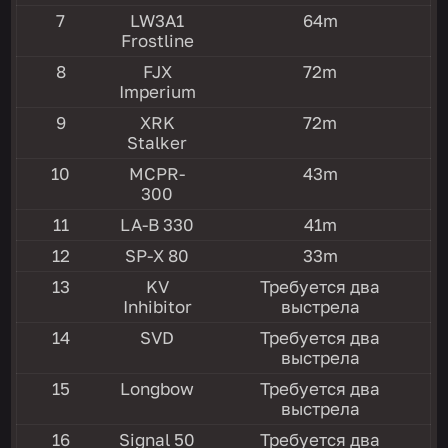
7
LW3A1
64m
Frostline
8
FJX
72m
Imperium
9
XRK
72m
Stalker
10
MCPR-
43m
300
11
LA-B 330
41m
12
SP-X 80
33m
13
KV
Требуется два
Inhibitor
выстрела
14
SVD
Требуется два
выстрела
15
Longbow
Требуется два
выстрела
16
Signal 50
Требуется два