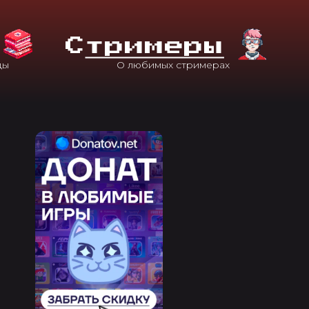
С
Тримеры