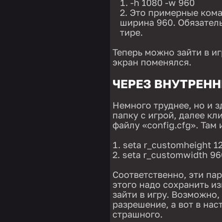
-h 1080 -w 960
Это примерные коман
ширина 960. Обязатель
тире.
Теперь можно зайти в игр
экран поменялся.
ЧЕРЕЗ ВНУТРЕН
Немного труднее, но и з
папку с игрой, далее кл
файлу «config.cfg». Там
seta r_customheight 1
seta r_customwidth 9
Соответственно, эти па
этого надо сохранить и
зайти в игру. Возможно,
разрешение, а вот в нас
страшного.