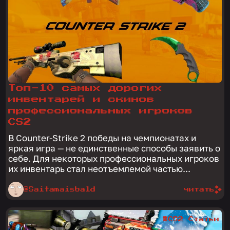
Топ-10 самых дорогих
инвентарей и скинов
профессиональных игроков
CS2
В Counter-Strike 2 победы на чемпионатах и
яркая игра — не единственные способы заявить о
себе. Для некоторых профессиональных игроков
их инвентарь стал неотъемлемой частью...
@Saitamaisbald
читать
#CS2 Статьи