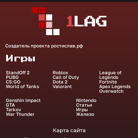
Создатель проекта
ростислав.рф
Игры
StandOff 2
Roblox
League of
PUBG
Call of Duty
Legends
CS:GO
Dota 2
Fortnite
World of Tanks
Valorant
Apex Legends
Overwatch
Genshin Impact
Nintendo
GTA
Статьи
Tarkov
Игры
War Thunder
Железо
Карта сайта