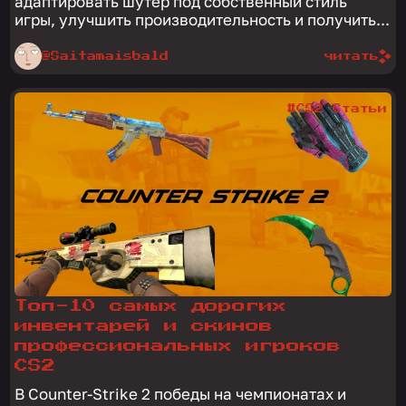
адаптировать шутер под собственный стиль
игры, улучшить производительность и получить...
@Saitamaisbald
читать
#CS2 Статьи
Топ-10 самых дорогих
инвентарей и скинов
профессиональных игроков
CS2
В Counter-Strike 2 победы на чемпионатах и