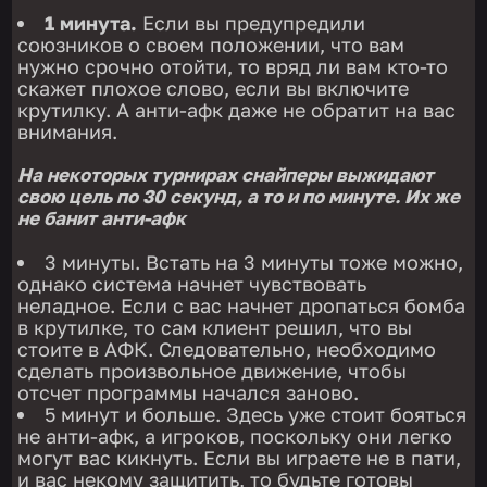
1 минута.
Если вы предупредили
союзников о своем положении, что вам
нужно срочно отойти, то вряд ли вам кто-то
скажет плохое слово, если вы включите
крутилку. А анти-афк даже не обратит на вас
внимания.
На некоторых турнирах снайперы выжидают
свою цель по 30 секунд, а то и по минуте. Их же
не банит анти-афк
3 минуты. Встать на 3 минуты тоже можно,
однако система начнет чувствовать
неладное. Если с вас начнет дропаться бомба
в крутилке, то сам клиент решил, что вы
стоите в АФК. Следовательно, необходимо
сделать произвольное движение, чтобы
отсчет программы начался заново.
5 минут и больше. Здесь уже стоит бояться
не анти-афк, а игроков, поскольку они легко
могут вас кикнуть. Если вы играете не в пати,
и вас некому защитить, то будьте готовы