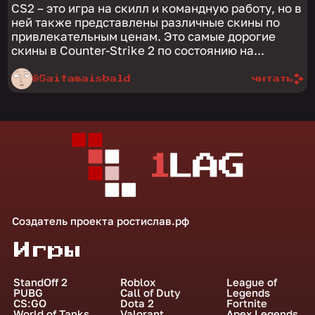
CS2 – это игра на скилл и командную работу, но в
ней также представлены различные скины по
привлекательным ценам. Это самые дорогие
скины в Counter-Strike 2 по состоянию на...
@Saitamaisbald
читать
Создатель проекта
ростислав.рф
Игры
StandOff 2
Roblox
League of
PUBG
Call of Duty
Legends
CS:GO
Dota 2
Fortnite
World of Tanks
Valorant
Apex Legends