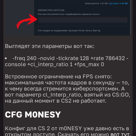
Выглядят эти параметры вот так:
-freq 240 -novid -tickrate 128 +rate 786432 -
console +cl_interp_ratio 1 +fps_max 0
Встроенное ограничение на FPS снято:
максимальная частота кадров в секунду — то,
к чему всегда стремится киберспортсмен. А
вот параметр сl_Interp_ratio, взятый из CS:GO,
на данный момент в CS2 не работает.
CFG M0NESY
Конфиг для CS 2 от m0NESY уже давно есть в
открытом доступе. Скачать его можно
вот тут
.