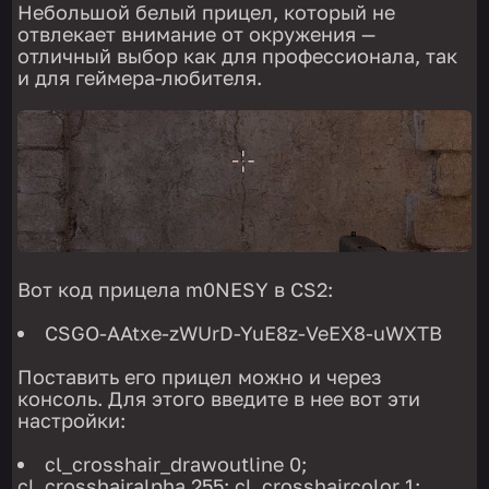
Небольшой белый прицел, который не
отвлекает внимание от окружения —
отличный выбор как для профессионала, так
и для геймера-любителя.
Вот код прицела m0NESY в CS2:
CSGO-AAtxe-zWUrD-YuE8z-VeEX8-uWXTB
Поставить его прицел можно и через
консоль. Для этого введите в нее вот эти
настройки:
cl_crosshair_drawoutline 0;
cl_crosshairalpha 255; cl_crosshaircolor 1;