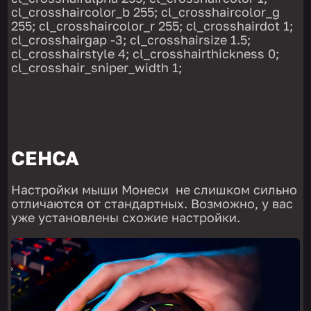
cl_crosshaircolor_b 255; cl_crosshaircolor_g
255; cl_crosshaircolor_r 255; cl_crosshairdot 1;
cl_crosshairgap -3; cl_crosshairsize 1.5;
cl_crosshairstyle 4; cl_crosshairthickness 0;
cl_crosshair_sniper_width 1;
СЕНСА
Настройки мыши Монеси не слишком сильно
отличаются от стандартных. Возможно, у вас
уже установлены схожие настройки.