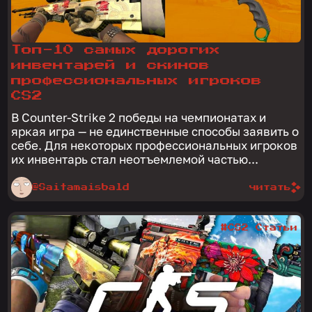
Топ-10 самых дорогих
инвентарей и скинов
профессиональных игроков
CS2
В Counter-Strike 2 победы на чемпионатах и
яркая игра — не единственные способы заявить о
себе. Для некоторых профессиональных игроков
их инвентарь стал неотъемлемой частью...
@Saitamaisbald
читать
#CS2 Статьи