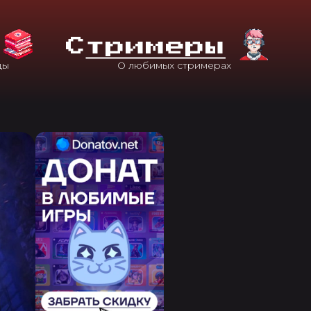
С
Тримеры