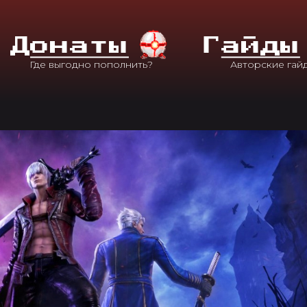
Д
Онаты
Г
Айды