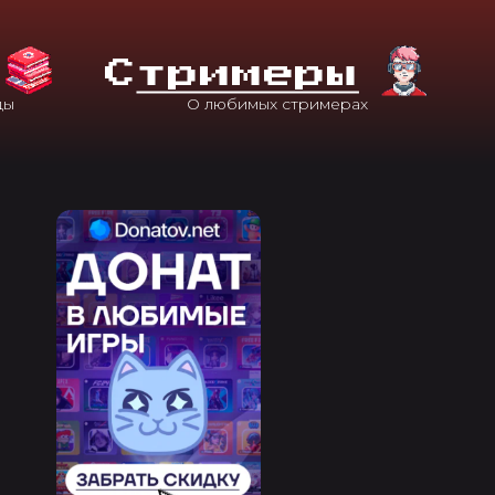
С
Тримеры