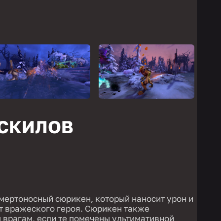
 СКИЛОВ
смертоносный сюрикен, который наносит урон и
т вражеского героя. Сюрикен также
 врагам, если те помечены ультимативной