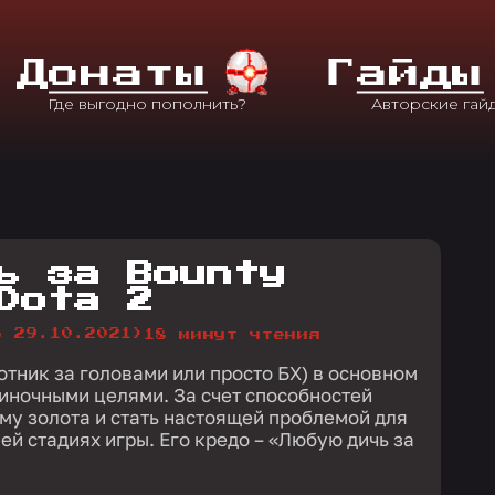
Д
Онаты
Г
Айды
ь за Bounty
Dota 2
о 29.10.2021)
18 минут чтения
отник за головами или просто БХ) в основном
диночными целями. За счет способностей
му золота и стать настоящей проблемой для
ей стадиях игры. Его кредо – «Любую дичь за