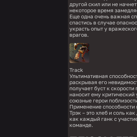
другой скил или не начнет
некоторое время замедля
Еще одна очень важная сп
спастись в случае опасно
украсть опыт у вражеског
врагов.
Track
Ультимативная способност
раскрывая его невидимост
получает буст к скорости
наносит ему критический 
союзные герои поблизост
Применение способности 
Трэк – это хлеб и соль как
как каждый ганк с участи
команде.