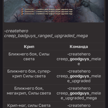
-createhero
creep_badguys_ranged_upgraded_mega
Крип
Команда
Ближнего боя, Силы
-createhero
света
creep_
goodguys
_mele
e
Ближнего боя, супер-
-createhero
крип Силы света
creep_
goodguys
_mele
e_upgraded
Ближнего боя,
-createhero
мегакрип, Силы света
creep_
goodguys
_mele
e_upgraded_mega
Крип-маг, силы Света
-createhero