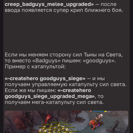
creep_badguys_melee_upgraded»
— после
ввода появляется супер крип ближнего боя.
Если мы меняем сторону сил Тьмы на Света,
то вместо «Badguys» пишем: «goodguys».
Пример с катапультой:
«-createhero goodguys_siege»
— и мы
получаем управляемую катапульту сил света.
Если же мы пишем:
«-createhero
goodguys_siege_upgraded_mega»
, то
получаем мега-катапульту сил света.