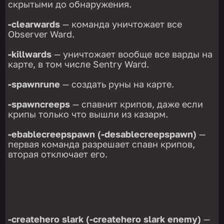
скрытыми до обнаружения.
-clearwards
— команда уничтожает все
Observer Ward.
-killwards
— уничтожает вообще все варды на
карте, в том числе Sentry Ward.
-spawnrune
— создать руны на карте.
-spawncreeps
— спавнит крипов, даже если
крипы только что вышли из казарм.
-ebablecreepspawn (-desablecreepspawn)
—
первая команда разрешает спавн крипов,
вторая отключает его.
-createhero slark (-createhero slark enemy)
—