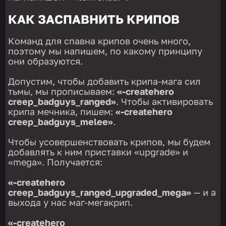
КАК ЗАСПАВНИТЬ КРИПОВ
Команд для спавна крипов очень много,
поэтому мы напишем, по какому принципу
они образуются.
Допустим, чтобы добавить крипа-мага сил
тьмы, мы прописываем:
«-createhero
creep_badguys_ranged»
. Чтобы активировать
крипа мечника, пишем:
«-createhero
creep_badguys_melee»
.
Чтобы усовершенствовать крипов, мы будем
добавлять к ним приставки «upgrade» и
«mega». Получается:
«-createhero
creep_badguys_ranged_upgraded_mega»
— и а
выхода у нас маг-мегакрип.
«-createhero