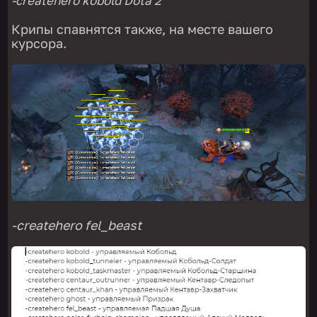
-createhero kobold
Dota
2
Крипы спавнятся также, на месте вашего
курсора.
-createhero fel_beast