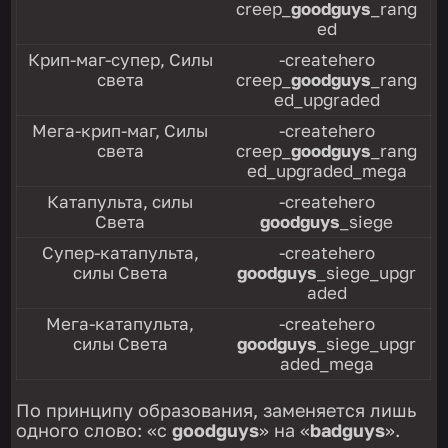
creep_
goodguys
_rang
ed
Крип-маг-супер, Силы
-createhero
света
creep_
goodguys
_rang
ed_upgraded
Мега-крип-маг, Силы
-createhero
света
creep_
goodguys
_rang
ed_upgraded_mega
Катапульта, силы
-createhero
Света
goodguys
_siege
Супер-катапульта,
-createhero
силы Света
goodguys
_siege_upgr
aded
Мега-катапульта,
-createhero
силы Света
goodguys
_siege_upgr
aded_mega
По принципу образования, заменяется лишь
одного слово: «с
goodguys
» на «
badguys
».