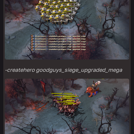
-createhero goodguys_siege_upgraded_mega