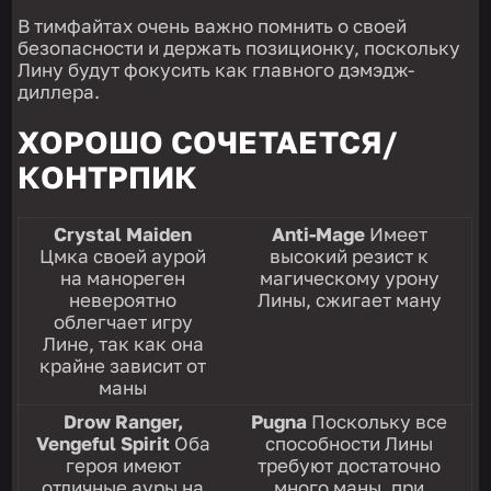
В тимфайтах очень важно помнить о своей
безопасности и держать позиционку, поскольку
Лину будут фокусить как главного дэмэдж-
диллера.
ХОРОШО СОЧЕТАЕТСЯ/
КОНТРПИК
Crystal
Maiden
Anti-
Mage
Имеет
Цмка своей аурой
высокий резист к
на манореген
магическому урону
невероятно
Лины, сжигает ману
облегчает игру
Лине, так как она
крайне зависит от
маны
Drow
Ranger,
Pugna
Поскольку все
Vengeful
Spirit
Оба
способности Лины
героя имеют
требуют достаточно
отличные ауры на
много маны, при