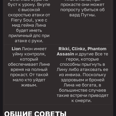
буст к урону. Вкупе
прокасте они может
с высокой
попросту убиться об
скоростью атаки от
вард Пугны.
Fiery Soul, уже с
мид гейма Лина
будет иметь
приличный дпс при
атаке с руки.
Lion
Лион имеет
Rikki, Clinkz, Phantom
уйму контроля,
Assasin
и другие Все те
который
герои, которые
обеспечивает Лине
способны прыгнуть в
время на полный
Лину либо атаковать ее
прокаст. От такой
из инвиза. Поскольку
мало кто уйдет
здоровьем и броней
живым.
Лина не богата, в
большинстве случаев
такие встречи приводят
к смерти.
ОБЩИЕ СОВЕТЫ