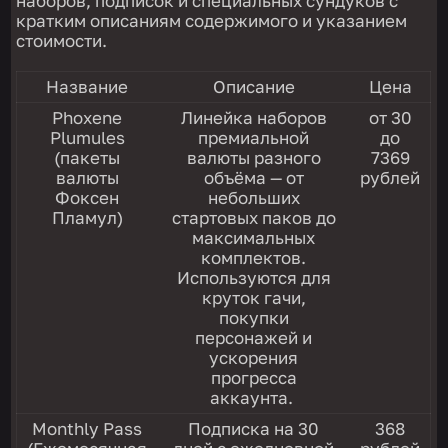
наборов, подписок и специальных сундуков с
кратким описаниям содержимого и указанием
стоимости.
Название
Описание
Цена
Phoxene
Линейка наборов
от 30
Plumules
премиальной
до
(пакеты
валюты разного
7369
валюты
объёма — от
рублей
Фоксен
небольших
Пламул)
стартовых паков до
максимальных
комплектов.
Используются для
круток гачи,
покупки
персонажей и
ускорения
прогресса
аккаунта.
Monthly Pass
Подписка на 30
368