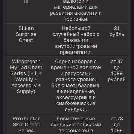
III
валютой и
материалами для
развития аккаунта и
прокачки.
Silkan
Небольшой
21
Surprise
случайный набор с
рубль
Chest
базовыми
внутриигровыми
предметами.
Windbreath
Серия наборов с
от 37
Myriad Chest
временной валютой
до
Series (I–III +
и ресурсами
1099
Weekly +
разного уровня.
рублей
Accessory +
Включает: базовые,
Supply)
еженедельные,
аксессуарные и
снабженческие
сундуки.
Proxhunter
Косметические
от 73
Skin Chest
сундуки с обликами
до
Series
персонажей в
1099