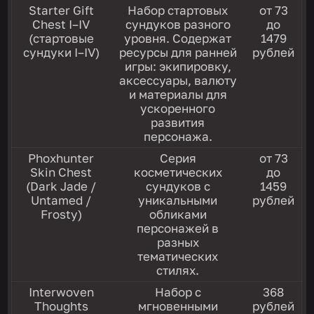
Starter Gift
Набор стартовых
от 73
Chest I–IV
сундуков разного
до
(стартовые
уровня. Содержат
1479
сундуки I–IV)
ресурсы для ранней
рублей
игры: экипировку,
аксессуары, валюту
и материалы для
ускоренного
развития
персонажа.
Phoxhunter
Серия
от 73
Skin Chest
косметических
до
(Dark Jade /
сундуков с
1459
Untamed /
уникальными
рублей
Frosty)
обликами
персонажей в
разных
тематических
стилях.
Interwoven
Набор с
368
Thoughts
мгновенными
рублей