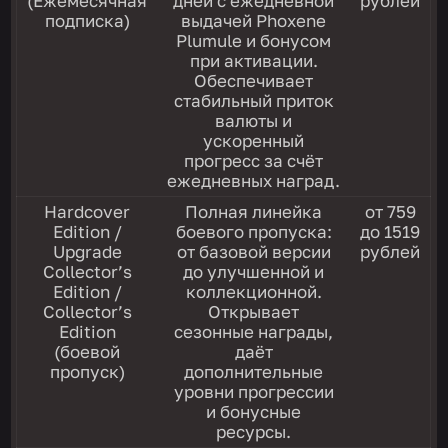
(Ежемесячная
дней с ежедневной
рублей
подписка)
выдачей Phoxene
Plumule и бонусом
при активации.
Обеспечивает
стабильный приток
валюты и
ускоренный
прогресс за счёт
ежедневных наград.
Hardcover
Полная линейка
от 759
Edition /
боевого пропуска:
до 1519
Upgrade
от базовой версии
рублей
Collector’s
до улучшенной и
Edition /
коллекционной.
Collector’s
Открывает
Edition
сезонные награды,
(боевой
даёт
пропуск)
дополнительные
уровни прогрессии
и бонусные
ресурсы.