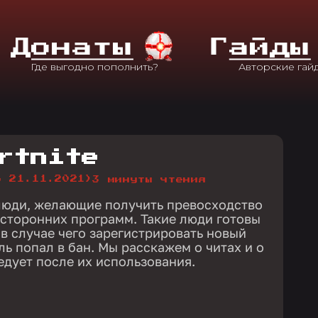
Д
Онаты
Г
Айды
rtnite
о 21.11.2021)
3 минуты чтения
люди, желающие получить превосходство
сторонних программ. Такие люди готовы
и в случае чего зарегистрировать новый
ль попал в бан. Мы расскажем о читах и о
едует после их использования.