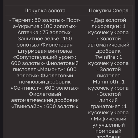
Покупка золота
Покупки Сверл
◦ Термит : 50 золотых◦ Порт-
◦ Дар золотой
а-Укрытие : 100 золотых◦
лихорадки : 1
Аптечка : 75 золотых◦
кусочек укропа
Защитное зелье : 150
◦ Золотой
золотых◦ Фиолетовая
автоматический
штурмовая винтовка
дробовик
«Сопутствующий урон» :
Twinfire : 1
600 золотых◦ Фиолетовый
кусочек укропа
пистолет «Мамонт» : 600
◦ Золотой
золотых◦ Фиолетовый
пистолет
помповый дробовик
Mammoth : 1
«Сентинел» : 600 золотых◦
кусочек укропа
Фиолетовый
◦ Золотой
автоматический дробовик
липкий
«Твинфайр» : 600 золотых
гранатомет : 1
кусочек укропа
◦ Мифический
улучшенный
помповый
дробовик