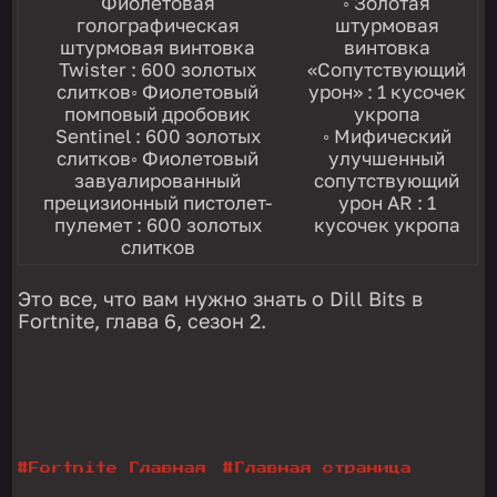
Фиолетовая
◦ Золотая
голографическая
штурмовая
штурмовая винтовка
винтовка
Twister : 600 золотых
«Сопутствующий
слитков◦ Фиолетовый
урон» : 1 кусочек
помповый дробовик
укропа
Sentinel : 600 золотых
◦ Мифический
слитков◦ Фиолетовый
улучшенный
завуалированный
сопутствующий
прецизионный пистолет-
урон AR : 1
пулемет : 600 золотых
кусочек укропа
слитков
Это все, что вам нужно знать о Dill Bits в
Fortnite, глава 6, сезон 2.
#
Fortnite Главная
#
Главная страница