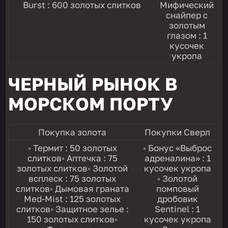
Burst : 600 золотых слитков
Мифический
снайпер с
золотым
глазом : 1
кусочек
укропа
ЧЕРНЫЙ РЫНОК В
МОРСКОМ ПОРТУ
Покупка золота
Покупки Сверл
◦ Термит : 50 золотых
◦ Бонус «Выброс
слитков◦ Аптечка : 75
адреналина» : 1
золотых слитков◦ Золотой
кусочек укропа
всплеск : 75 золотых
◦ Золотой
слитков◦ Дымовая граната
помповый
Med-Mist : 125 золотых
дробовик
слитков◦ Защитное зелье :
Sentinel : 1
150 золотых слитков◦
кусочек укропа