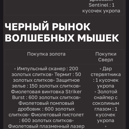
Sentinel : 1
кусочек укропа
ЧЕРНЫЙ РЫНОК
ВОЛШЕБНЫХ МЫШЕК
Покупка золота
Покупки
Сверл
◦ Импульсный сканер : 200
◦ Дар
золотых слитков◦ Термит : 50
стервятника
золотых слитков◦ Защитное
: 1 кусочек
зелье : 150 золотых слитков◦
укропа
Фиолетовая винтовка Striker
◦ Золотой
Burst : 600 золотых слитков◦
снайпер с
Фиолетовый помповый
соколиным
дробовик : 600 золотых
глазом : 1
слитков◦ Фиолетовый пистолет
кусочек
: 600 золотых слитков◦
укропа
Фиолетовый плазменный лазер
◦