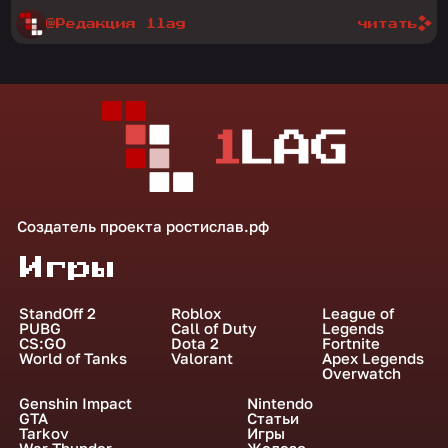
@Редакция 1lag
читать
Создатель проекта
ростислав.рф
Игры
StandOff 2
Roblox
League of
PUBG
Call of Duty
Legends
CS:GO
Dota 2
Fortnite
World of Tanks
Valorant
Apex Legends
Overwatch
Genshin Impact
Nintendo
GTA
Статьи
Tarkov
Игры
War Thunder
Железо