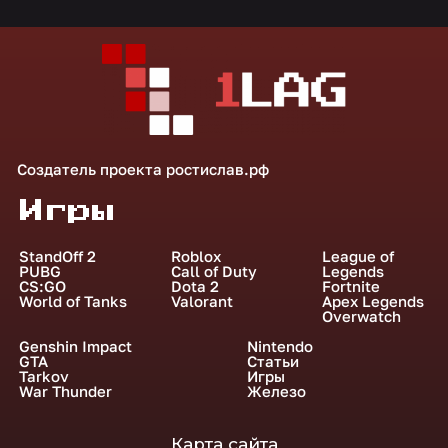
Создатель проекта
ростислав.рф
Игры
StandOff 2
Roblox
League of
PUBG
Call of Duty
Legends
CS:GO
Dota 2
Fortnite
World of Tanks
Valorant
Apex Legends
Overwatch
Genshin Impact
Nintendo
GTA
Статьи
Tarkov
Игры
War Thunder
Железо
Карта сайта