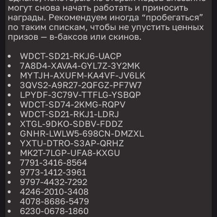
могут снова начать работать и приносить
награды. Рекомендуем иногда “пробегаться”
по таким спискам, чтобы не упустить ценных
призов — в-баксов или скинов.
WDCT-SD21-RKJ6-UACP
7A8D4-XAVA4-GYL7Z-3Y2MK
MYTJH-AXUFM-KA4VF-JV6LK
3QVS2-A9R27-2QFGZ-PF7W7
LPYDF-3C79V-TTFLG-YSBQP
WDCT-SD74-2KMG-RQPV
WDCT-SD21-RKJ1-LDRJ
XTGL-9DKO-SDBV-FDDZ
GNHR-LWLW5-698CN-DMZXL
YXTU-DTRO-S3AP-QRHZ
MK2T-7LGP-UFA8-KXGU
7791-3416-8564
9773-1412-3961
9797-4432-7292
4246-2010-3408
4078-8686-5479
6230-0678-1860