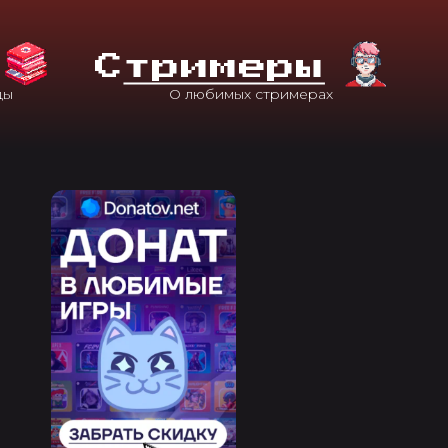
С
Тримеры