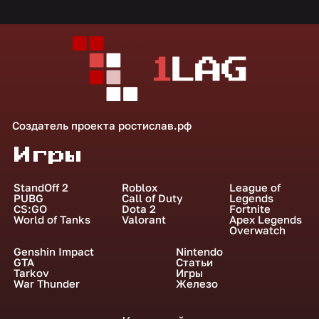
Создатель проекта
ростислав.рф
Игры
StandOff 2
Roblox
League of
PUBG
Call of Duty
Legends
CS:GO
Dota 2
Fortnite
World of Tanks
Valorant
Apex Legends
Overwatch
Genshin Impact
Nintendo
GTA
Статьи
Tarkov
Игры
War Thunder
Железо