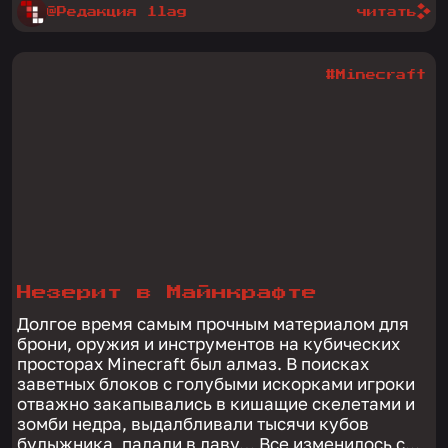
@Редакция 1lag
читать
#Minecraft
Незерит в Майнкрафте
Долгое время самым прочным материалом для
брони, оружия и инструментов на кубических
просторах Minecraft был алмаз. В поисках
заветных блоков с голубыми искорками игроки
отважно закапывались в кишащие скелетами и
зомби недра, выдалбливали тысячи кубов
булыжника, падали в лаву… Все изменилось с...