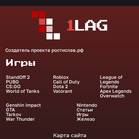
Создатель проекта
ростислав.рф
Игры
StandOff 2
Roblox
League of
PUBG
Call of Duty
Legends
CS:GO
Dota 2
Fortnite
World of Tanks
Valorant
Apex Legends
Overwatch
Genshin Impact
Nintendo
GTA
Статьи
Tarkov
Игры
War Thunder
Железо
Карта сайта