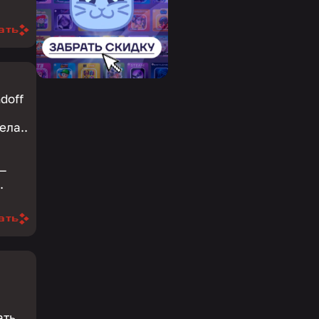
ать
doff
ела..
 —
.
ать
о
ать