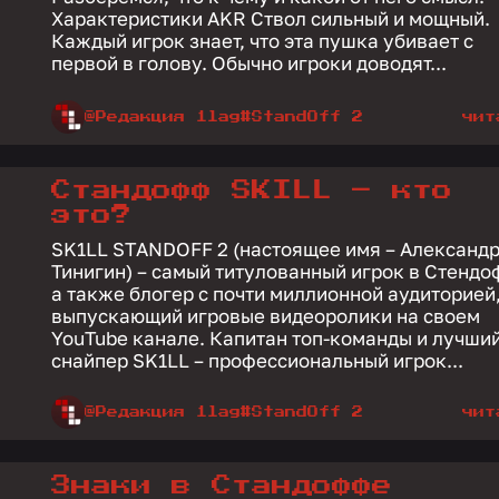
Характеристики AKR Ствол сильный и мощный.
Каждый игрок знает, что эта пушка убивает с
первой в голову. Обычно игроки доводят...
@Редакция 1lag
#StandOff 2
чит
Стандофф SKILL – кто
это?
SK1LL STANDOFF 2 (настоящее имя – Александ
Тинигин) – самый титулованный игрок в Стендо
а также блогер с почти миллионной аудиторией
выпускающий игровые видеоролики на своем
YouTube канале. Капитан топ-команды и лучший
снайпер SK1LL – профессиональный игрок...
@Редакция 1lag
#StandOff 2
чит
Знаки в Стандоффе