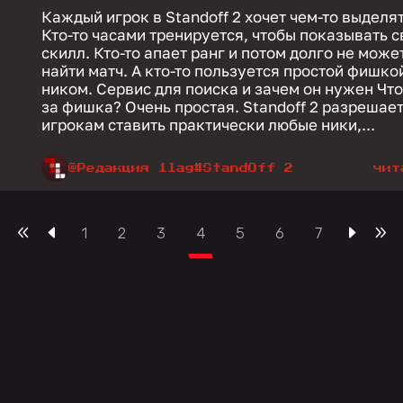
Каждый игрок в Standoff 2 хочет чем-то выделя
Кто-то часами тренируется, чтобы показывать с
скилл. Кто-то апает ранг и потом долго не може
найти матч. А кто-то пользуется простой фишко
ником. Сервис для поиска и зачем он нужен Что это
за фишка? Очень простая. Standoff 2 разрешае
игрокам ставить практически любые ники,...
@Редакция 1lag
#StandOff 2
чит
1
2
3
4
5
6
7