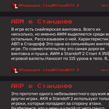
@Редакция 1lag
#StandOff 2
чит
АВМ в Стандофф
В игре есть снайперская винтовка. Всего их
несколько, но именно AWM выделяется среди в
остальных. Рассказываем о ней. Характеристики
АВП в Стандофф Это одна из сильнейших винтовок в
игре. По совместительству это самая дорогая
винтовка и пушка. AWM в Standoff 2 Стоит 4 350
игровой валюты.Наносит по 115 урона в тело. В..
@Редакция 1lag
#StandOff 2
чит
АКР в Стандофф
Это прототип одного небезызвестного оружия 
других играх. AKR в Standoff 2 используют толь
игроки, которые попадают за сторону атаки.
Разберемся, что к чему и какой от него смысл.