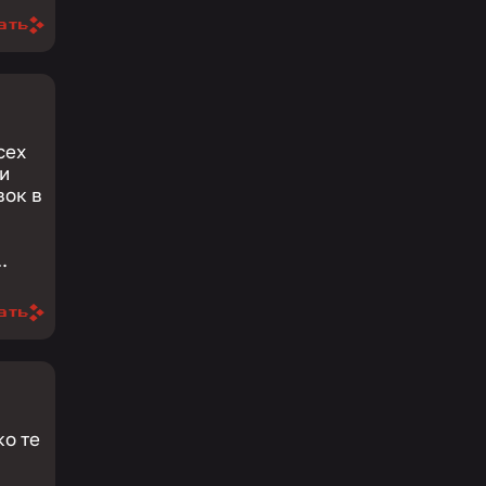
ать
сех
.
ать
в
ко те