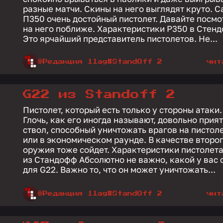
разные матчи. Скины на него выглядят круто. С
П350 очень достойный пистолет. Давайте посм
на него поближе. Характеристики P350 в Стендофф
Это ярчайший представитель пистолетов. Не...
@Редакция 1lag
#StandOff 2
чит
G22 из Standoff 2
Пистолет, который есть только у стороны атаки.
Глочь, как его иногда называют, довольно прия
ствол, способный уничтожать врагов на пистол
или в экономическом раунде. В качестве второ
оружия тоже сойдет. Характеристики пистолета G22
из Стандофф Абсолютно не важно, какой у вас скин
для G22. Важно то, что он может уничтожать...
@Редакция 1lag
#StandOff 2
чит