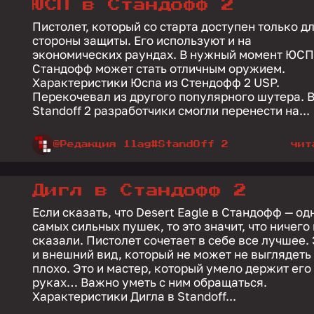
ЮСП в Стандофф 2
Пистолет, который со старта доступен только д
стороны защиты. Его используют и на
экономических раундах. В нужный момент ЮСП
Стандофф может стать отличным оружием.
Характеристики Юспа из Стендофф 2 USP.
Перекочевал из другого популярного шутера. 
Standoff 2 разработчики смогли перенести на...
@Редакция 1lag
#StandOff 2
чит
Дигл в Стандофф 2
Если сказать, что Desert Eagle в Стандофф — од
самых сильных пушек, то это значит, что ничего
сказали. Пистолет сочетает в себе все лучшее.
и внешний вид, который не может не выглядеть
плохо. Это и мастер, который умело держит его
руках… Важно уметь с ним обращаться.
Характеристики Дигла в Standoff...