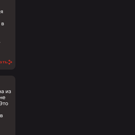
ля
 в
В
ать
на из
 не
 Это
 в