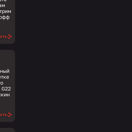
ам
отрим
ать
тный
етке
го
ать