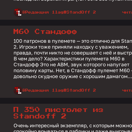
@Редакция 1lag
#StandOff 2
чит
M60 Стандофф
100 патронов в пулемете — это отлично для Stan
2. Игроки тоже приняли находку с уважением,
правда, почти никто не совершает с неё и выстр
В чем дело? Характеристики пулемета M60 в
Стандофф Это не АВМ, звук которого напугает
половину карты. Нет, в Стандофф пулемет М60
довольно скудное оружие с хорошим дамагом...
@Редакция 1lag
#StandOff 2
чит
П 350 пистолет из
Standoff 2
Очень интересный экземпляр, с которым можн
спокойно врываться в паблики и даже выигрыв