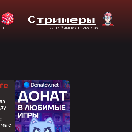
С
Тримеры
fe
да.
уду
с
.