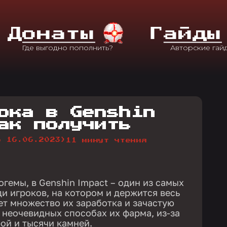
Д
Онаты
Г
Айды
ока в Genshin
ак получить
о 16.06.2023)
11 минут чтения
гемы, в Genshin Impact – один из самых
и игроков, на котором и держится весь
ет множество их заработка и зачастую
 неочевидных способах их фарма, из-за
рой и тысячи камней.