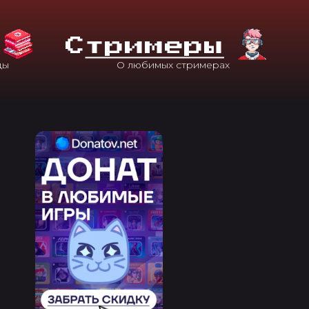
С
Тримеры