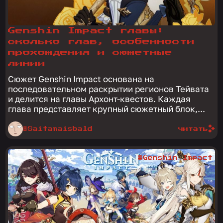
Genshin Impact главы:
сколько глав, особенности
прохождения и сюжетные
линии
Сюжет Genshin Impact основана на
последовательном раскрытии регионов Тейвата
и делится на главы Архонт-квестов. Каждая
глава представляет крупный сюжетный блок,...
@Saitamaisbald
читать
#Genshin Impact