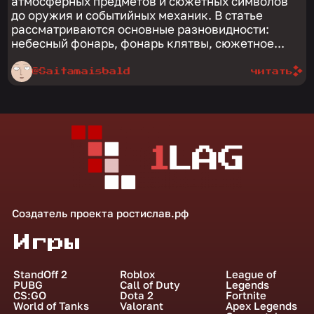
атмосферных предметов и сюжетных символов
до оружия и событийных механик. В статье
рассматриваются основные разновидности:
небесный фонарь, фонарь клятвы, сюжетное...
@Saitamaisbald
читать
Создатель проекта
ростислав.рф
Игры
StandOff 2
Roblox
League of
PUBG
Call of Duty
Legends
CS:GO
Dota 2
Fortnite
World of Tanks
Valorant
Apex Legends