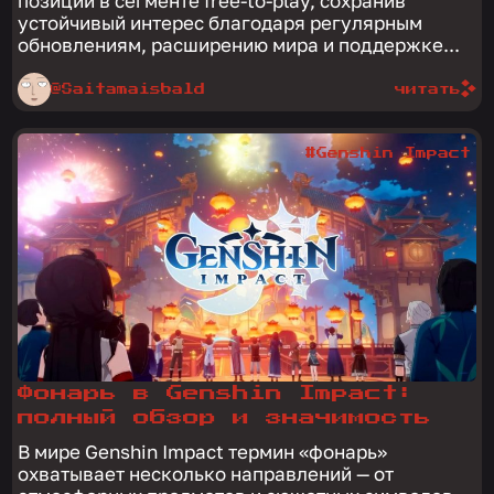
позиции в сегменте free-to-play, сохранив
устойчивый интерес благодаря регулярным
обновлениям, расширению мира и поддержке...
@Saitamaisbald
читать
#Genshin Impact
Фонарь в Genshin Impact:
полный обзор и значимость
В мире Genshin Impact термин «фонарь»
охватывает несколько направлений — от