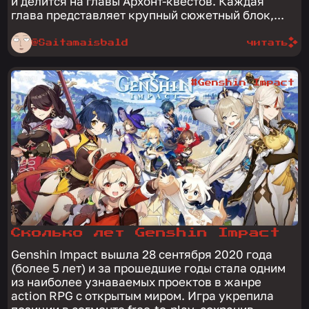
и делится на главы Архонт-квестов. Каждая
глава представляет крупный сюжетный блок,...
@Saitamaisbald
читать
#Genshin Impact
Сколько лет Genshin Impact
Genshin Impact вышла 28 сентября 2020 года
(более 5 лет) и за прошедшие годы стала одним
из наиболее узнаваемых проектов в жанре
action RPG с открытым миром. Игра укрепила