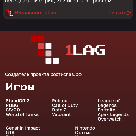
легендарной серии, или игра без проблем...
@Редакция 1lag
читать
Создатель проекта
ростислав.рф
Игры
StandOff 2
Roblox
League of
PUBG
Call of Duty
Legends
CS:GO
Dota 2
Fortnite
World of Tanks
Valorant
Apex Legends
Overwatch
Genshin Impact
Nintendo
GTA
Статьи