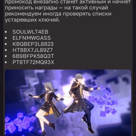
промокод внезапно станет активным и начнет
приносить награды — на такой случай
рекомендуем иногда проверять списки
устаревших ключей.
SOULWLT4EB
ELFNMWGASS
KBQBEP3L8823
HT8BX7JL89Z7
6B9BFPK58Q3T
PT8TF72MQ93X