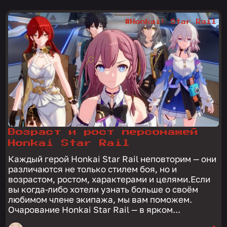
#Honkai: Star Rail
Возраст и рост персонажей
Honkai Star Rail
Каждый герой Honkai Star Rail неповторим — они
различаются не только стилем боя, но и
возрастом, ростом, характерами и целями.Если
вы когда-либо хотели узнать больше о своём
любимом члене экипажа, мы вам поможем.
Очарование Honkai Star Rail — в ярком...