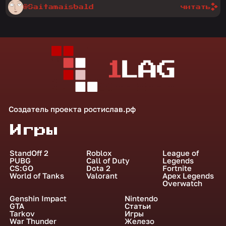
@Saitamaisbald
читать
Создатель проекта
ростислав.рф
Игры
StandOff 2
Roblox
League of
PUBG
Call of Duty
Legends
CS:GO
Dota 2
Fortnite
World of Tanks
Valorant
Apex Legends
Overwatch
Genshin Impact
Nintendo
GTA
Статьи
Tarkov
Игры
War Thunder
Железо