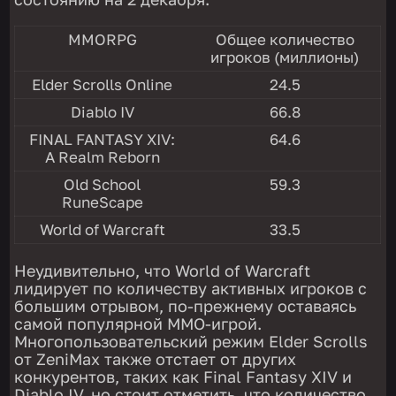
MMORPG
Общее количество
игроков (миллионы)
Elder Scrolls Online
24.5
Diablo IV
66.8
FINAL FANTASY XIV:
64.6
A Realm Reborn
Old School
59.3
RuneScape
World of Warcraft
33.5
Неудивительно, что World of Warcraft
лидирует по количеству активных игроков с
большим отрывом, по-прежнему оставаясь
самой популярной MMO-игрой.
Многопользовательский режим Elder Scrolls
от ZeniMax также отстает от других
конкурентов, таких как Final Fantasy XIV и
Diablo IV, но стоит отметить, что количество