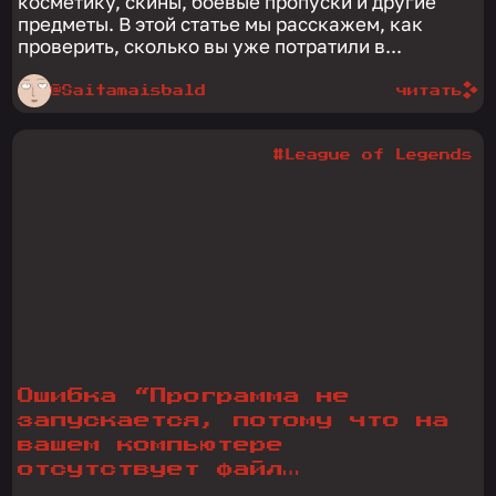
косметику, скины, боевые пропуски и другие
предметы. В этой статье мы расскажем, как
проверить, сколько вы уже потратили в...
@Saitamaisbald
читать
#League of Legends
Ошибка “Программа не
запускается, потому что на
вашем компьютере
отсутствует файл
d3dx9_43.dll” в League of