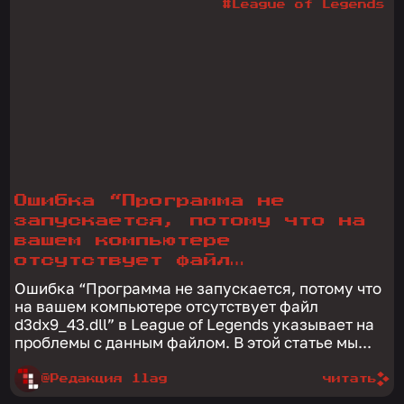
#League of Legends
Ошибка “Программа не
запускается, потому что на
вашем компьютере
отсутствует файл
d3dx9_43.dll” в League of
Ошибка “Программа не запускается, потому что
Legends
на вашем компьютере отсутствует файл
d3dx9_43.dll” в League of Legends указывает на
проблемы с данным файлом. В этой статье мы...
@Редакция 1lag
читать