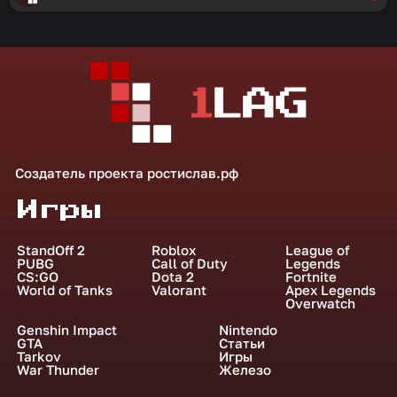
Создатель проекта
ростислав.рф
Игры
StandOff 2
Roblox
League of
PUBG
Call of Duty
Legends
CS:GO
Dota 2
Fortnite
World of Tanks
Valorant
Apex Legends
Overwatch
Genshin Impact
Nintendo
GTA
Статьи
Tarkov
Игры
War Thunder
Железо