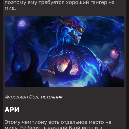
поэтому ему требуется хороший гангер на
мид.
Аурелион Сол,
источник
АРИ
Этому чемпиону есть отдельное место на
миду. Её берут в каждой 6-ой игре и в