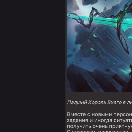
Падший Король Виего в ли
Вместе с новыми персон
задания и иногда ситуа
получить очень приятную
С ключами, разумеется.