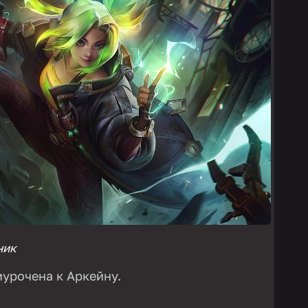
ник
иурочена к Аркейну.