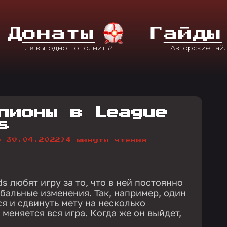
Д
Онаты
Г
Айды
пионы в League
s
о 30.04.2022)
4 минуты чтения
s любят игру за то, что в ней постоянно
обальные изменения. Так, например, один
я и сдвинуть мету на несколько
 меняется вся игра. Когда же он выйдет,