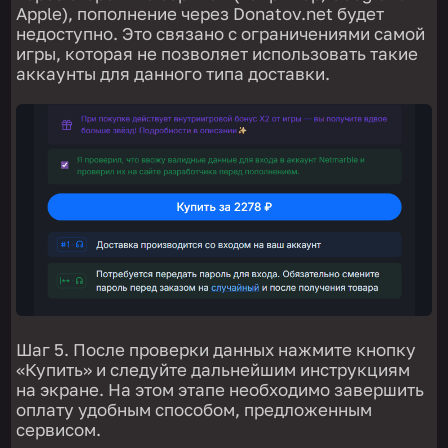
Apple), пополнение через Donatov.net будет
недоступно. Это связано с ограничениями самой
игры, которая не позволяет использовать такие
аккаунты для данного типа доставки.
Шаг 5. После проверки данных нажмите кнопку
«Купить» и следуйте дальнейшим инструкциям
на экране. На этом этапе необходимо завершить
оплату удобным способом, предложенным
сервисом.