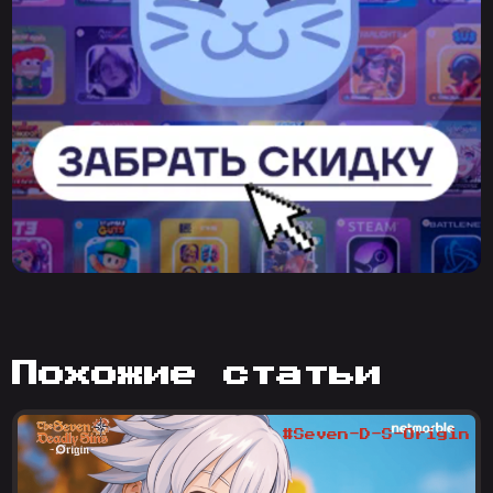
похожие статьи
#Seven-D-S-Origin