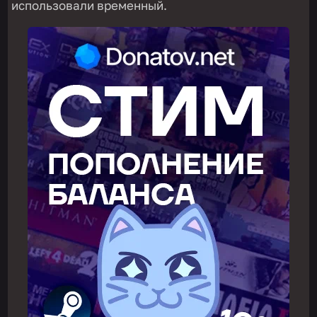
использовали временный.