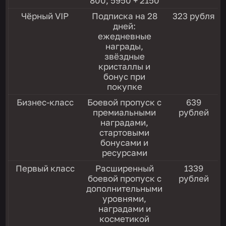
800, 5950 + 2150
Чёрный VIP
Подписка на 28
323 рубля
дней:
ежедневные
награды,
звёздные
кристаллы и
бонус при
покупке
Бизнес-класс
Боевой пропуск с
639
премиальными
рублей
наградами,
стартовыми
бонусами и
ресурсами
Первый класс
Расширенный
1339
боевой пропуск с
рублей
дополнительными
уровнями,
наградами и
косметикой