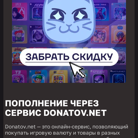
ПОПОЛНЕНИЕ ЧЕРЕЗ
СЕРВИС
DONATOV.NET
Donatov.net — это онлайн-сервис, позволяющий
покупать игровую валюту и товары в разных