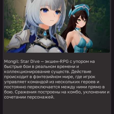
Mongil: Star Dive — экшен-RPG с упором на
быстрые бои в реальном времени и
коллекционирование существ. Действие
происходит в фэнтезийном мире, где игрок
управляет командой из нескольких героев и
постоянно переключается между ними прямо в
бою. Сражения построены на комбо, уклонении и
сочетании персонажей.