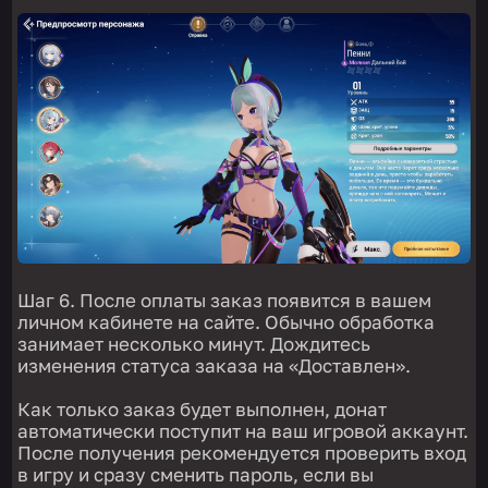
Шаг 6. После оплаты заказ появится в вашем
личном кабинете на сайте. Обычно обработка
занимает несколько минут. Дождитесь
изменения статуса заказа на «Доставлен».
Как только заказ будет выполнен, донат
автоматически поступит на ваш игровой аккаунт.
После получения рекомендуется проверить вход
в игру и сразу сменить пароль, если вы