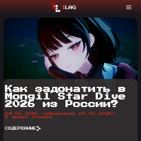
Как задонатить в
Mongil Star Dive
2026 из России?
04.06.2026
(обновлено 04.06.2026)
5 минут чтения
СОДЕРЖАНИЕ