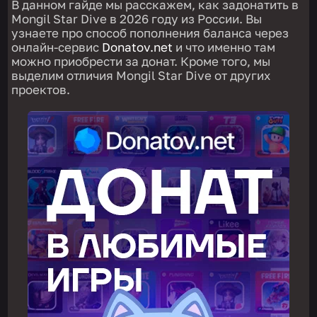
В данном гайде мы расскажем, как задонатить в
Mongil Star Dive в 2026 году из России. Вы
узнаете про способ пополнения баланса через
онлайн-сервис
Donatov.net
и что именно там
можно приобрести за донат. Кроме того, мы
выделим отличия Mongil Star Dive от других
проектов.