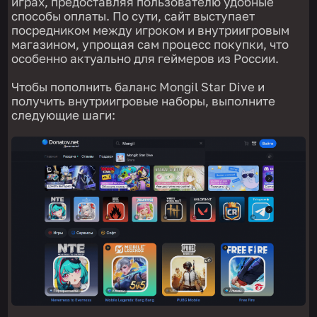
играх, предоставляя пользователю удобные
способы оплаты. По сути, сайт выступает
посредником между игроком и внутриигровым
магазином, упрощая сам процесс покупки, что
особенно актуально для геймеров из России.
Чтобы пополнить баланс Mongil Star Dive и
получить внутриигровые наборы, выполните
следующие шаги: