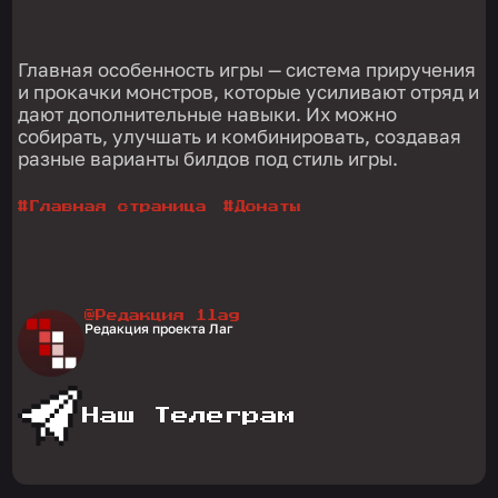
Главная особенность игры — система приручения
и прокачки монстров, которые усиливают отряд и
дают дополнительные навыки. Их можно
собирать, улучшать и комбинировать, создавая
разные варианты билдов под стиль игры.
#
Главная страница
#
Донаты
@Редакция 1lag
Редакция проекта Лаг
Наш Телеграм