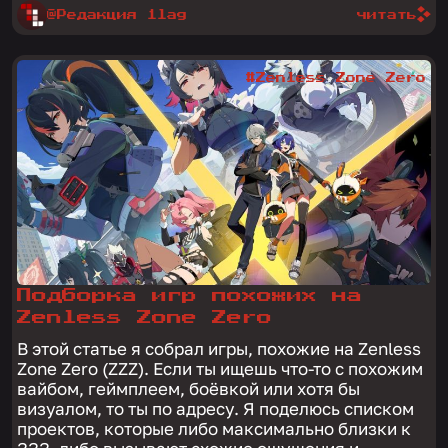
@Редакция 1lag
читать
#Zenless Zone Zero
Подборка игр похожих на
Zenless Zone Zero
В этой статье я собрал игры, похожие на Zenless
Zone Zero (ZZZ). Если ты ищешь что-то с похожим
вайбом, геймплеем, боёвкой или хотя бы
визуалом, то ты по адресу. Я поделюсь списком
проектов, которые либо максимально близки к