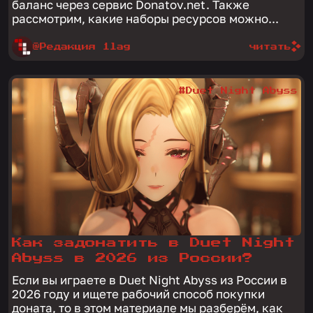
баланс через сервис Donatov.net. Также
рассмотрим, какие наборы ресурсов можно...
@Редакция 1lag
читать
#Duet Night Abyss
Как задонатить в Duet Night
Abyss в 2026 из России?
Если вы играете в Duet Night Abyss из России в
2026 году и ищете рабочий способ покупки
доната, то в этом материале мы разберём, как