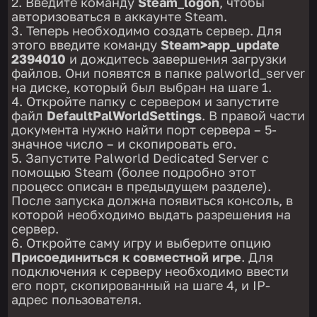
Введите команду
Steam_logon
, чтобы
авторизоваться в аккаунте Steam.
Теперь необходимо создать сервер. Для
этого введите команду
Steam>app_update
2394010
и дождитесь завершения загрузки
файлов. Они появятся в папке palworld_server
на диске, который был выбран на шаге 1.
Откройте папку с сервером и запустите
файл
DefaultPalWorldSettings
. В правой части
документа нужно найти порт сервера – 5-
значное число – и скопировать его.
Запустите Palworld Dedicated Server с
помощью Steam (более подробно этот
процесс описан в предыдущем разделе).
После запуска должна появиться консоль, в
которой необходимо выдать разрешения на
сервер.
Откройте саму игру и выберите опцию
Присоединиться к совместной игре
. Для
подключения к серверу необходимо ввести
его порт, скопированный на шаге 4, и IP-
адрес пользователя.