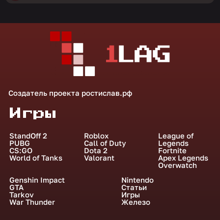
Создатель проекта
ростислав.рф
Игры
StandOff 2
Roblox
League of
PUBG
Call of Duty
Legends
CS:GO
Dota 2
Fortnite
World of Tanks
Valorant
Apex Legends
Overwatch
Genshin Impact
Nintendo
GTA
Статьи
Tarkov
Игры
War Thunder
Железо