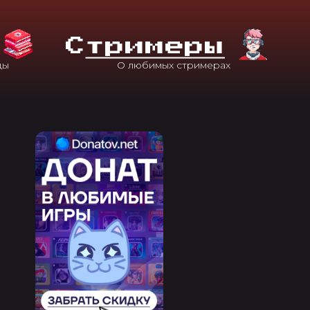
С
Тримеры