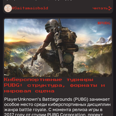
@Saitamaisbald
читать
#PUBG
Киберспортивные турниры
PUBG: структура, форматы и
мировая сцена
PlayerUnknown’s Battlegrounds (PUBG) занимает
особое место среди киберспортивных дисциплин
жанра battle royale. С момента релиза игры в
2017 году от студии PUBG Corporation, проект