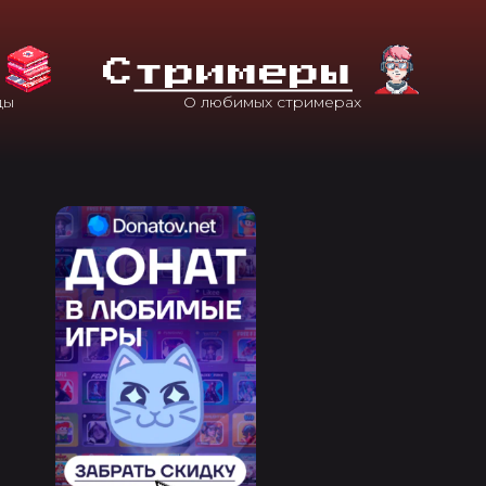
С
Тримеры