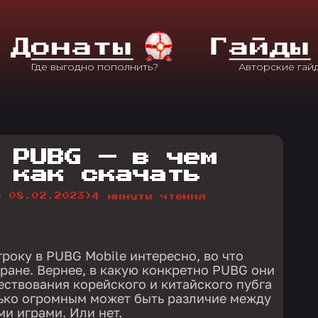
Д
Онаты
Г
Айды
 PUBG — в чем
 как скачать
о 08.02.2023)
4 минуты чтения
року в PUBG Mobile интересно, во что
тране. Вернее, в какую конкретно PUBG они
ествования корейского и китайского пубга
лько огромным может быть различие между
и играми. Или нет.