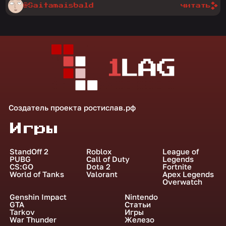
@Saitamaisbald
читать
Создатель проекта
ростислав.рф
Игры
StandOff 2
Roblox
League of
PUBG
Call of Duty
Legends
CS:GO
Dota 2
Fortnite
World of Tanks
Valorant
Apex Legends
Overwatch
Genshin Impact
Nintendo
GTA
Статьи
Tarkov
Игры
War Thunder
Железо