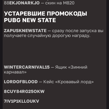
88
EKJONARKJO
— скин на M820
УСТАРЕВШИЕ ПРОМОКОДЫ
PUBG NEW STATE
ZAPUSKNEWSTATE
— сразу после запуска вы
получаете случайную дорогую награду.
WINTERCARNIVAL15
— Ящик «Зимний
карнавал»
LORDOFBLOOD
— Кейс «Кровавый лорд»
8CUY84RG25OKW
7IV1P1KLLOUKV