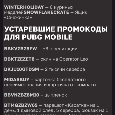
WINTERHOLIDAY
— 6 куриных
медалей
SNOWFLAKECRATE
— Ящик
«Снежинка»
УСТАРЕВШИЕ ПРОМОКОДЫ
ДЛЯ PUBG MOBILE
BBKVZBZ8FW
— +8 к репутации
BBKTZEZET8
— скин на Operator Leo
DKJU10GTDSM
— 2 тысячи серебра
MIDASBUY
– карточка бесплатного
переименования и карточка от комнаты
BBVNZBZ8M10
– цыпленок
BTMQZBZW65
— парашют «Касатка» на 1
день, 1 дымовой след, 5 серебра, рюкзак на 1