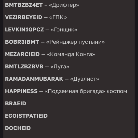
BMTBZBZ4ET
– «Дрифтер»
VEZIRBEYEID
— «ГПК»
LEVKIN1QPCZ
— «Гонщик»
BOBR3IBMT
— «Рейнджер пустыни»
MEZARCIEID
— «Команда Конга»
BMTLZBZBVB
— «Луга»
RAMADANMUBARAK
— «Дуэлист»
HAPPINESS
— «Подземная бригада» костюм
BRAEID
EGOISTPATIEID
DOCHEID