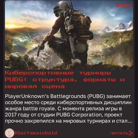
#PUBG
Киберспортивные турниры
PUBG: структура, форматы и
мировая сцена
PlayerUnknown’s Battlegrounds (PUBG) занимает
особое место среди киберспортивных дисциплин
жанра battle royale. С момента релиза игры в
2017 году от студии PUBG Corporation, проект
прочно закрепился на мировых турнирах и стал...
@Saitamaisbald
читать