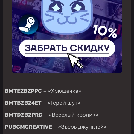
BMTEZBZPPC
– «Хрюшечка»
BMTBZBZ4ET
– «Герой шут»
BMTDZBZPRD
– «Веселый кролик»
PUBGMCREATIVE
– «Зверь джунглей»