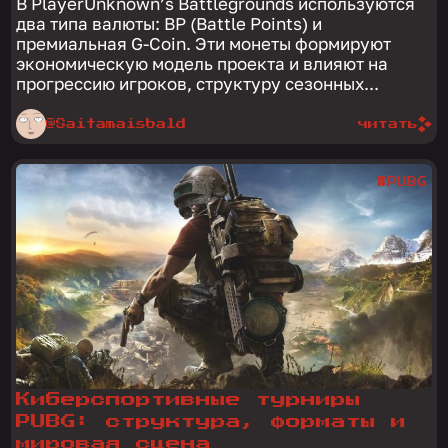
В PlayerUnknown’s Battlegrounds используются
два типа валюты: BP (Battle Points) и
премиальная G-Coin. Эти монеты формируют
экономическую модель проекта и влияют на
прогрессию игроков, структуру сезонных...
@Saitamaisbald
читать
#PUBG
Киберспортивные турниры
PUBG: структура, форматы и
мировая сцена