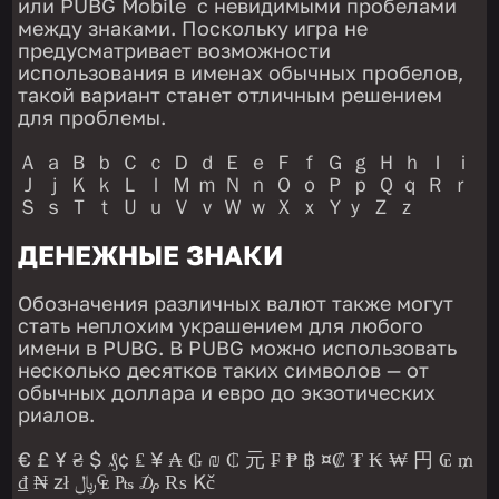
или PUBG Mobile с невидимыми пробелами
между знаками. Поскольку игра не
предусматривает возможности
использования в именах обычных пробелов,
такой вариант станет отличным решением
для проблемы.
Ａ ａ Ｂ ｂ Ｃ ｃ Ｄ ｄ Ｅ ｅ Ｆ ｆ Ｇ ｇ Ｈ ｈ Ｉ ｉ
Ｊ ｊ Ｋ ｋ Ｌ ｌ Ｍ ｍ Ｎ ｎ Ｏ ｏ Ｐ ｐ Ｑ ｑ Ｒ ｒ
Ｓ ｓ Ｔ ｔ Ｕ ｕ Ｖ ｖ Ｗ ｗ Ｘ ｘ Ｙｙ Ｚ ｚ
ДЕНЕЖНЫЕ ЗНАКИ
Обозначения различных валют также могут
стать неплохим украшением для любого
имени в PUBG. В PUBG можно использовать
несколько десятков таких символов — от
обычных доллара и евро до экзотических
риалов.
€ £ Ұ ₴ $ ₰¢ ₤ ¥ ₳ ₲ ₪ ₵ 元 ₣ ₱ ฿ ¤₡ ₮ ₭ ₩ 円 ₢ ₥
₫ ₦ zł ﷼₠ ₧ ₯ ₨ Kč