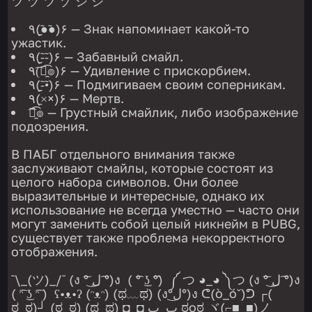
ツ ヅ ツ ゾ シ ジ
٩(●̮̮̃●̃)۶ — Знак напоминает какой-то
ужастик.
٩(-̮̮̃-̃)۶ — Забавный смайл.
٩(͡๏̯͡๏)۶ — Удивление с прискорбием.
٩(-̮̮̃•̃)۶ — Подмигиваем своим соперникам.
٩(×̯×)۶ — Мертв.
͡๏̯͡๏ — Грустный смайлик, либо изображение
подозрения.
В ПАБГ отдельного внимания также
заслуживают смайлы, которые состоят из
целого набора символов. Они более
выразительные и интересные, однако их
использование не всегда уместно — часто они
могут заменить собой целый никнейм в PUBG,
существует также проблема некорректного
отображения.
¯\_(ツ)_/¯ (ง ͠° ͟ل͜ ͡°)ง ( ͡° ͜ʖ ͡°) ༼ つ ◕_◕ ༽つ (ง ͠° ͟ل͜ ͡°)ง
( ͡ᵔ ͜ʖ ͡ᵔ ) ʕ•ᴥ•ʔ (ᵔᴥᵔ) (ಥ﹏ಥ) (ง°ل͜°)ง ᕦ(ò_óˇ)ᕤ ┌(
ಠ_ಠ)┘ (ಠ_ಠ) (ಥ_ಥ) ◘_◘ ب_ب ಠoಠ ヾ(⌐■_■)ノ