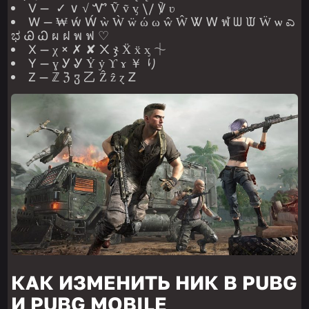
V — ✓ ∨ √ Ꮙ Ṽ ṽ ᶌ \/ ℣ ʋ
W — ₩ ẃ Ẃ ẁ Ẁ ẅ ώ ω ŵ Ŵ Ꮤ Ꮃ ฬ ᗯ ᙡ Ẅ ѡ ಎ
ಭ Ꮚ Ꮗ ผ ฝ พ ฟ ♡
X — χ × ✗ ✘ ᙭ ჯ Ẍ ẍ ᶍ ⏆
Y — ɣ Ꭹ Ꮍ Ẏ ẏ ϒ ɤ ￥ り
Z — ℤ ℨ ჳ 乙 Ẑ ẑ ɀ Ꮓ
КАК ИЗМЕНИТЬ НИК В PUBG
И PUBG MOBILE