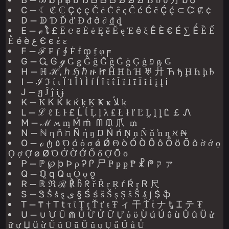
C — ☾ ℭ ℂ Ç ¢ ç Č ċ Ċ ĉ ς Ĉ ć Ć č Ḉ ḉ ⊂ Ꮸ ₡ ¢
D — ᗫ Ɗ Ď ď Đ đ ð ∂ ₫ ȡ
E — ℯ ໂ £ Ē ℮ ē Ė ė Ę ě Ě ę Έ ê ξ Ê È € É ∑ Ế Ề Ể
Ễ é è ع Є є έ ε
F — ℱ ₣ ƒ ∮ Ḟ ḟ ჶ ᶂ φ╒
G — Ꮹ Ꮆ ℊ Ǥ ǥ Ĝ ĝ Ğ ğ Ġ ġ Ģ ģ פ ᶃ ₲
H — ℍ ℋ, ℎ ℌ ℏ ዙ Ꮵ Ĥ Ħ ħ Ή ♅ 廾 Ћ ђ Ḩ Һ ḩ♄
I — ℐ ℑ ί ι Ï Ί Î ì Ì í Í î ϊ ΐ Ĩ ĩ Ī ī Ĭ ĭ İ į Į Ꭵ
J — ჟ Ĵ ĵ ᶖ ɉ
K — ₭ Ꮶ Ќ k ќ ķ Ķ Ҝ ҝ ﻸ ᶄ
L — ℒ ℓ Ŀ ŀ £ Ĺ ĺ Ļ ļ λ ₤ Ł ł ľ Ľ Ḽ ḽ ȴ Ꮭ ￡ Ꮑ
M — ℳ ʍ ᶆ Ḿ ḿ ᗰ ᙢ 爪 ₥
N — ℕ η ñ ח Ñ ή ŋ Ŋ Ń ń Ņ ņ Ň ň ŉ ȵ ℵ ₦
O — ℴ ტ ٥ Ό ó ό σ ǿ Ǿ Θ ò Ó Ò Ô ô Ö ö Õ õ ờ ớ ọ
Ọ ợ Ợ ø Ø Ό Ở Ờ Ớ Ổ ổ Ợ Ō ō
P — ℙ ℘ þ Þ ρ Ꭾ Ꮅ 尸 Ҏ ҏ ᶈ ₱ ☧ ᖘ ק ァ
Q — ℚ q Q ᶐ Ǭ ǭ ჹ
R — ℝ ℜ ℛ ℟ ჩ ᖇ ř Ř ŗ Ŗ ŕ Ŕ ᶉ Ꮢ 尺
S — Ꮥ Ṧ ṧ ȿ ى § Ś ś š Š ş Ş ŝ Ŝ ₰ ∫ $ ֆ
T — ₸ † T t τ ΐ Ţ ţ Ť ť ŧ Ŧ ィ 干 Ṫ ṫ ナ Ꮏ Ꮖ テ ₮
U — ∪ ᙀ Ũ ⋒ Ủ Ừ Ử Ữ Ự ύ ϋ Ù ú Ú ΰ ù Û û Ü ử
ữ ự Џ ü ừ Ũ ũ Ū ū Ŭ ŭ ų Ų ű Ű ů Ů