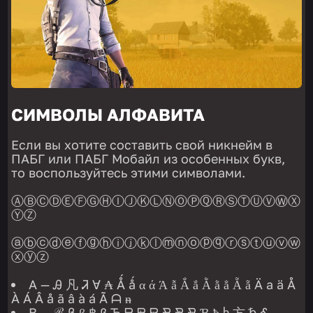
СИМВОЛЫ АЛФАВИТА
Если вы хотите составить свой никнейм в
ПАБГ или ПАБГ Мобайл из особенных букв,
то воспользуйтесь этими символами.
ⒶⒷⒸⒹⒺⒻⒼⒽⒾⒿⓀⓁⓃⓄⓅⓆⓇⓈⓉⓊⓋⓌⓍ
ⓎⓏ
ⓐⓑⓒⓓⓔⓕⓖⓗⓘⓙⓚⓛⓜⓝⓞⓟⓠⓡⓢⓣⓤⓥⓦ
ⓧⓨⓩ
A — Ꭿ 凡 Ꮨ ∀ ₳ Ǻ ǻ α ά Ά ẫ Ắ ắ Ằ ằ ẳ Ẵ ẵ Ä ª ä Å
À Á Â å ã â à á Ã ᗩ ᵰ
B — ℬ Ᏸ β ฿ ß Ђ ᗷ ᗸ ᗹ ᗽ ᗾ ᗿ Ɓ ƀ ხ 方 ␢ Ꮄ