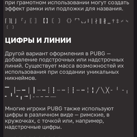
при грамотном использовании могут создать
эффект рамки или подложки для названия.
⌈ ⌉⌊ ⌋ 『』〖〗【】〘 〙《》⌜⌝ ⌞⌟ ‖ ∣ ∤ ∥ ∦ ‗ † ‡ ⌿ ⍀
﹝﹞
ЦИФРЫ И ЛИНИИ
Другой вариант оформления в PUBG —
добавление подстрочных или надстрочных
линий. Существует масса возможностей их
использования при создании уникальных
никнеймов.
▔ ▕ ─ ━ │ ┃ ┄ ┅ ┆ ┇ ┈ ┉ ┊ ┋ ╌ ╍ ╎ ╏ ╱ ╲ ╳ ╴ ╵ ╶ ╷
╸ ╹ ╺ ╻ ╼ | ‑ ‒ – — ―
Многие игроки PUBG также используют
цифры в различном виде — римские, в
кружочках, с точкой или, например,
надстрочные цифры.