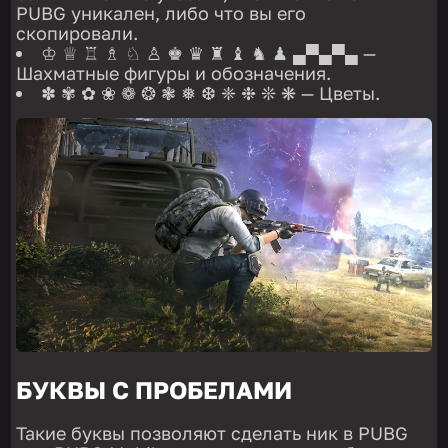
PUBG уникален, либо что вы его
скопировали.
♔ ♕ ♖ ♗ ♘ ♙ ♚ ♛ ♜ ♝ ♞ ♟ ▄▀▄▀▄ —
Шахматные фигуры и обозначения.
✽ ✾ ✿ ❀ ❁ ❂ ❃ ❅ ❆ ❈ ❉ ❊ ❋ — Цветы.
БУКВЫ С ПРОБЕЛАМИ
Такие буквы позволяют сделать ник в PUBG