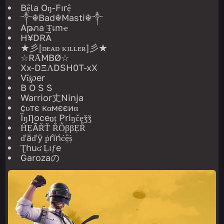
Bệla Oŋ-Fırệ
༒☬Bad☬Masti☬༒
Aթภa ͢͢͢Ŧเmҽ
H¥DRA
★彡[ᴅᴇᴀᴅ ᴋɪʟʟᴇʀ]彡★
☆RĀMBØ☆
Xx-DΞΛDSH0T-xX
Vΐ℘er
B O S S
Warrior丈Ninja
¢υтє кαмєєиα
ÏŋȠoceṉṭ Priŋčęǯǯ
ĤẸÃŘŤ ŘỖββẸŘ
ďäďÿ ṗŕïńċệṩ
Ʈhuʛ Ḷıƒe
Garozaの