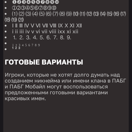
❶❷❸❹❺❻❼❽❾❿
➀➁➂➃➄➅➆➇➈➉
⑴ ⑵ ⑶ ⑷ ⑸ ⑹ ⑺ ⑻ ⑼ ⑽ ⑾ ⑿ ⒀ ⒁ ⒂ ⒃ ⒄
⒅ ⒆ ⒇
Ⅰ Ⅱ Ⅲ Ⅳ Ⅴ Ⅵ Ⅶ Ⅷ Ⅸ Ⅹ Ⅺ Ⅻ
i ii iii iv v vi vii viii ixx xi xii
⒈ ⒉ ⒊ ⒋ ⒌ ⒍ ⒎ ⒏ ⒐
₁ ₂ ₃ ₄ ₅ ₆ ₇ ₈ ₉
¹ ² ³
ГОТОВЫЕ ВАРИАНТЫ
Игроки, которые не хотят долго думать над
созданием никнейма или имени клана в ПАБГ
и ПАБГ Мобайл могут воспользоваться
предложенными готовыми вариантами
красивых имен.