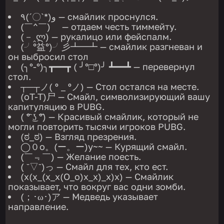
٩(ˊ〇ˋ*)و — смайлик проснулся.
(￣^￣)ゞ — отдаем честь тиммейту.
(－‸ლ) — рукалицо или фейспалм.
(╯°益°)╯彡┻━┻ — смайлик разгневан и
он выбросил стол
(╮°-°)╮┳━━┳ ( ╯°□°)╯ ┻━━┻ — перевернул
стол.
┬─┬ノ( º _ ºノ) — Стол остался на месте.
(oT-T)尸 — Смайл, символизирующий вашу
капитуляцию в PUBG.
( ͡° ͜ʖ ͡°) — Красивый смайлик, который не
могли повторить тысячи игроков PUBG.
(ಠ_ಠ) — Взгляд презрения.
◯０o。(ー。ー)y~~ — Курящий смайл.
(￣﹃￣) — Желание поесть.
( ˘▽˘)っ — Смайл для тех, кто ест.
(x(x_(x_x(O_o)x_x)_x)x) — Смайлик
показывает, что вокруг вас одни зомби.
(；･ω･)ア — Медведь указывает
направление.