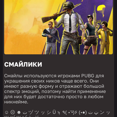
СМАЙЛИКИ
Смайлы используются игроками PUBG для
украшения своих ников чаще всего. Они
имеют разную форму и отражают большой
спектр эмоций, поэтому найти применение
для них будет достаточно просто в любом
никнейме.
☺ ☹ ☻ ت ヅ ツ ッ シ Ü ϡ ٩( • ̃•̃)۶ (•●) ټ ت ン ッ