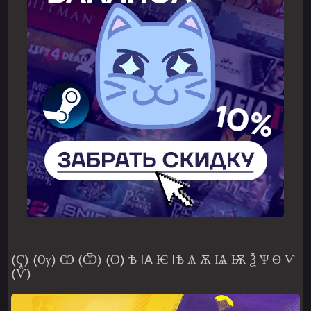
(Ҁ) (Ѹ) Ѡ (Ѿ) (Ѻ) Ѣ ІA Ѥ ІѢ Ѧ Ѫ Ѩ Ѭ Ѯ Ѱ Ѳ Ѵ
(Ѷ)