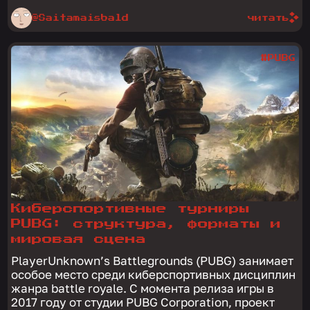
@Saitamaisbald
читать
#PUBG
Киберспортивные турниры
PUBG: структура, форматы и
мировая сцена
PlayerUnknown’s Battlegrounds (PUBG) занимает
особое место среди киберспортивных дисциплин
жанра battle royale. С момента релиза игры в
2017 году от студии PUBG Corporation, проект