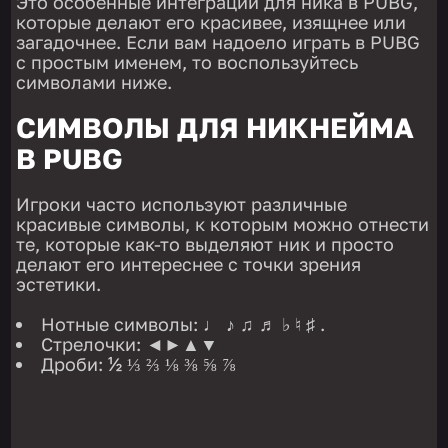
Это особенные интеграции для ника в PUBG,
которые делают его красивее, изящнее или
загадочнее. Если вам надоело играть в PUBG
с простым именем, то воспользуйтесь
символами ниже.
СИМВОЛЫ ДЛЯ НИКНЕЙМА
В PUBG
Игроки часто используют различные
красивые символы, к которым можно отнести
те, которые как-то выделяют ник и просто
делают его интереснее с точки зрения
эстетики.
Нотные символы: ♩ ♪ ♫ ♬ ♭ ♮ ♯ .
Стрелочки: ◄►▲▼
Дроби: ½ ⅓ ⅔ ⅛ ⅜ ⅝ ⅞