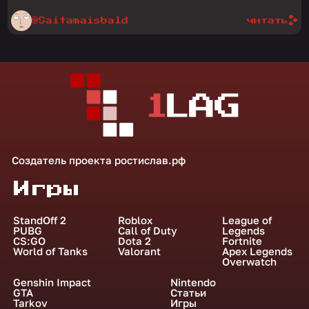
@Saitamaisbald
читать
Создатель проекта
ростислав.рф
Игры
StandOff 2
Roblox
League of
PUBG
Call of Duty
Legends
CS:GO
Dota 2
Fortnite
World of Tanks
Valorant
Apex Legends
Overwatch
Genshin Impact
Nintendo
GTA
Статьи
Tarkov
Игры