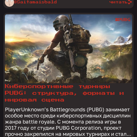
@Saitamaisbald
читать
#PUBG
Киберспортивные турниры
PUBG: структура, форматы и
мировая сцена
PlayerUnknown’s Battlegrounds (PUBG) занимает
особое место среди киберспортивных дисциплин
жанра battle royale. С момента релиза игры в
2017 году от студии PUBG Corporation, проект
прочно закрепился на мировых турнирах и стал...