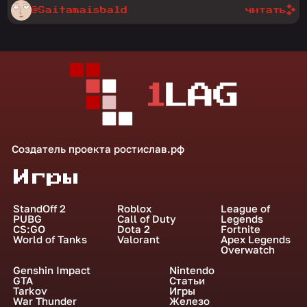
@Saitamaisbald
читать
Создатель проекта
ростислав.рф
Игры
StandOff 2
Roblox
League of
PUBG
Call of Duty
Legends
CS:GO
Dota 2
Fortnite
World of Tanks
Valorant
Apex Legends
Overwatch
Genshin Impact
Nintendo
GTA
Статьи
Tarkov
Игры
War Thunder
Железо