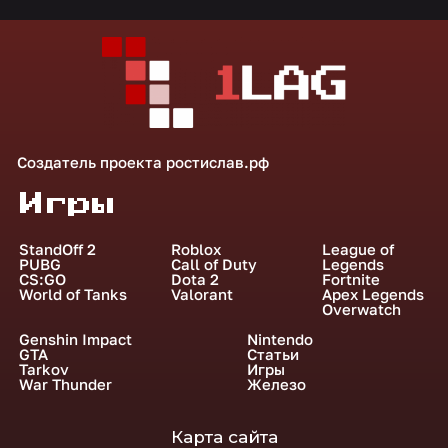
Создатель проекта
ростислав.рф
Игры
StandOff 2
Roblox
League of
PUBG
Call of Duty
Legends
CS:GO
Dota 2
Fortnite
World of Tanks
Valorant
Apex Legends
Overwatch
Genshin Impact
Nintendo
GTA
Статьи
Tarkov
Игры
War Thunder
Железо
Карта сайта