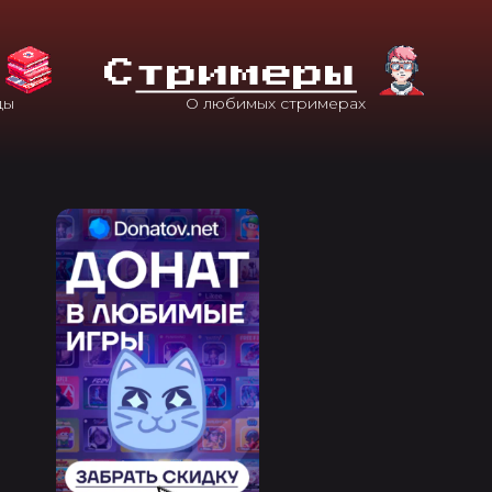
С
Тримеры