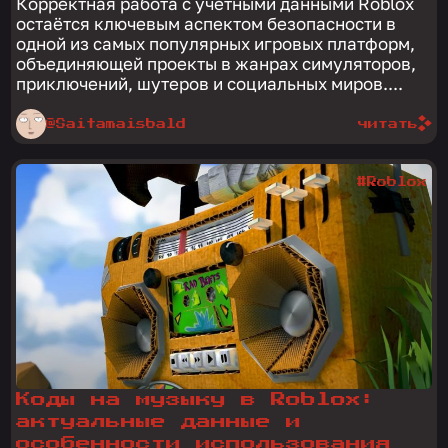
Корректная работа с учетными данными Roblox
остаётся ключевым аспектом безопасности в
одной из самых популярных игровых платформ,
объединяющей проекты в жанрах симуляторов,
приключений, шутеров и социальных миров....
@Saitamaisbald
читать
#Roblox
Коды на музыку в Roblox:
актуальные данные и
особенности использования