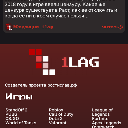
2018 году в игре ввели цензуру. Какая же
цензура существует в Раст, как ее отключить и
когда ее ни в коем случае нельзя...
@Редакция 1lag
читать
Создатель проекта
ростислав.рф
Игры
StandOff 2
Roblox
League of
PUBG
Call of Duty
Legends
CS:GO
Dota 2
Fortnite
World of Tanks
Valorant
Apex Legends
Overwatch