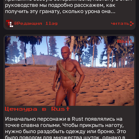
руководстве мы подробно расскажем, как
получить эту гранату, сколько урона она...
@Редакция 1lag
читать
#Rust
Цензура в Rust
Изначально персонажи в Rust появлялись на
точке спавна голыми. Чтобы прикрыть наготу,
нужно было раздобыть одежду или броню. Это
было поводом для множества шуток, однако в